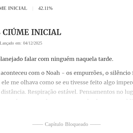
ÚME INICIAL
|
42.11%
8 CIÚME INICIAL
Lançado em: 04/12/2025
jado falar com nin
a como se eu tivesse feito algo imper
distância. Respiração estável. P
—— Capítulo Bloqueado ——