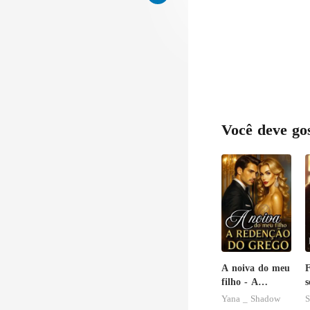
Você deve go
A noiva do meu
F
filho - A
s
Redenção do
Yana _ Shadow
S
grego