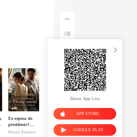
Baixar App Lera
APP STORE
o,
Ex-esposa do
presidente?
GOOGLE PLAY
Preciosa
Rusted Rainbow
princesa de