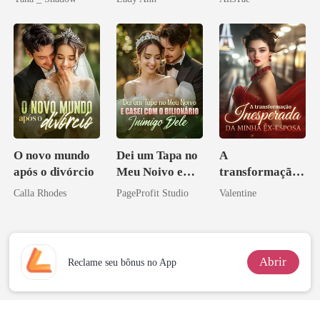
Don
Acendia
Lanternas Para
Ela
O novo mundo
Dei um Tapa no
A
após o divórcio
Meu Noivo e
transformação
Casei com o
inesperada da
Calla Rhodes
PageProfit Studio
Valentine
Bilionário
minha ex-
Inimigo Dele
esposa
Abrir
Reclame seu bônus no App