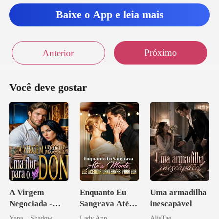
pra
Baixe o App e leia mais
Próximo
Anterior
Você deve gostar
A Virgem
Enquanto Eu
Uma armadilha
Negociada -
Sangrava Até a
inescapável
Uma flor para o
Morte, Ele
Yana _ Shadow
Lady Ann
AlisTae