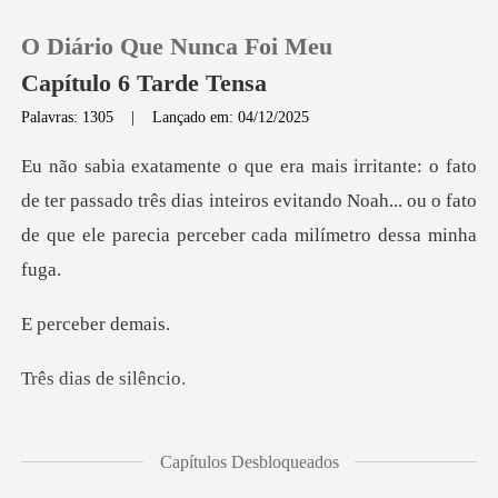
O Diário Que Nunca Foi Meu
Capítulo 6 Tarde Tensa
Palavras: 1305
|
Lançado em: 04/12/2025
0
ter passado três dias inteiros evitando Noah... ou o fato
Loja
Histórico
eber d
Sair
as de s
Baixar App
sviando do m
Capítulos Desbloqueados
ei quando ele olhou direto