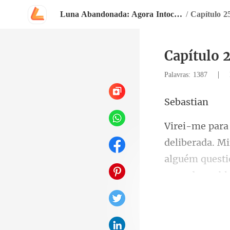
Luna Abandonada: Agora Intocável
/
Capítulo 25
Capítulo 2
|
Palavras: 1387
ast
alguém questi