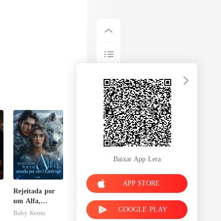
Baixar App Lera
APP STORE
Rejeitada por
e
um Alfa,
GOOGLE PLAY
amada por um
Baby Kemo
Licantropo