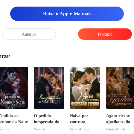
Baixe o App e leia mais
Anterior
Próximo
star
endida ao
O pedido
Noiva por
Agora eles se
enhor da Noite
inesperado do
contrato,
ajoelham diant
meu chefe
obsessão eterna
de mim
eenbi
Weeble
Silk Mirage
Glare Moth