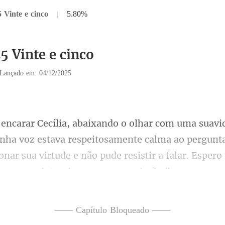
 Vinte e cinco
|
5.80%
5 Vinte e cinco
Lançado em: 04/12/2025
estava respeitosamente calma ao pergunta
onar sua virtude e não pu
notando como ela lutav
—— Capítulo Bloqueado ——