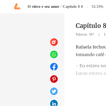
O viúvo e seu amor
/
Capítulo 8 8
|
53.33%
Capítulo 8
|
Palavras: 587
L
tomando
Lucas estava a