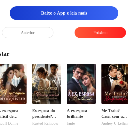
Baixe o App e leia mais
Anterior
Próximo
star
 ex-esposa
Ex-esposa do
A ex-esposa
Me Traiu?
ifícil de
presidente?
brilhante
Casei com um
econquistar
Preciosa
Magnata
dolf Dunne
Rusted Rainbow
Janie
Audrey C Leilan
princesa de