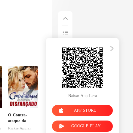
Baixar App Lera
APP STORE
O Contra-
ataque do
GOOGLE PLAY
Bilionário
i
Rickie Appiah
Disfarçado