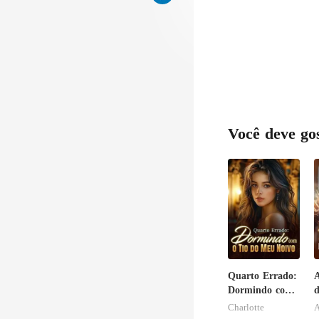
Você deve go
Quarto Errado:
A
Dormindo com
d
o Tio do Meu
r
Charlotte
A
Noivo