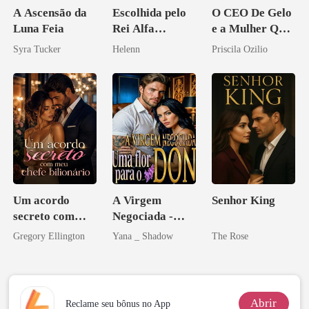
A Ascensão da
Escolhida pelo
O CEO De Gelo
Luna Feia
Rei Alfa
e a Mulher Que
Amaldiçoado
Ele Jurou Odiar
Syra Tucker
Helenn
Priscila Ozilio
Um acordo
A Virgem
Senhor King
secreto com
Negociada -
meu chefe
Uma flor para o
Gregory Ellington
Yana _ Shadow
The Rose
bilionário
Don
Abrir
Reclame seu bônus no App