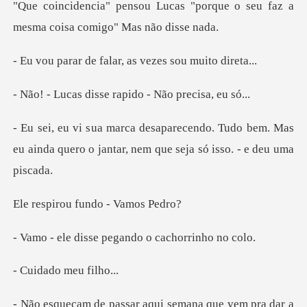
s "porque o seu faz a
mesma co
falar, as vezes
sse rapido - Não
Tudo bem. Mas
eu ainda quero o jantar,
u fundo - V
se pegando o cac
do meu
ra dar a