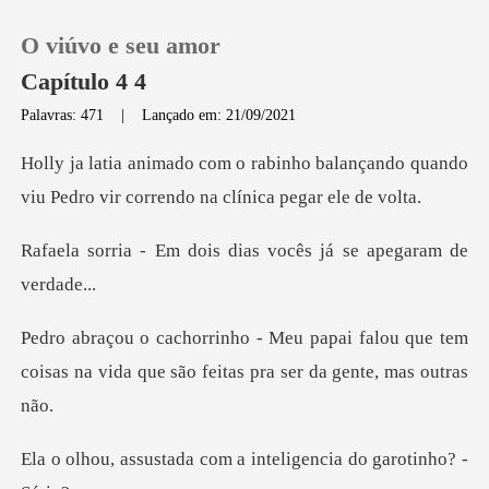
O viúvo e seu amor
Capítulo 4 4
Palavras: 471
|
Lançado em: 21/09/2021
0
balançando quando
viu Pedro vir cor
Loja
ois dias vocês já se
Histórico
falou que tem
Sair
coisas na vida que são f
Baixar App
a com a inteligencia