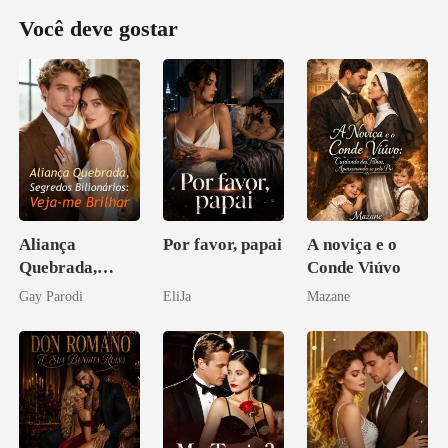
Você deve gostar
Aliança
Por favor, papai
A noviça e o
Quebrada,
Conde Viúvo
Segredos
Gay Parodi
EliJa
Mazane
Bilionários:
Veja-me Brilhar