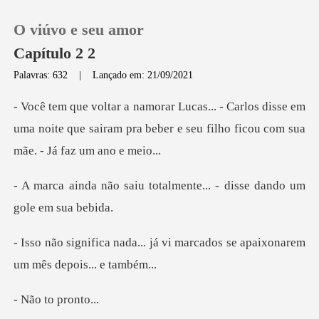
O viúvo e seu amor
Capítulo 2 2
Palavras: 632
|
Lançado em: 21/09/2021
0
s disse em
uma noite que sairam pra beber e seu
Loja
totalmente... - disse dan
Histórico
Sair
já vi marcados se apaixonarem
Baixar App
to pro