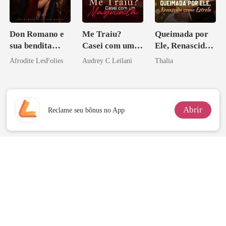
Don Romano e
Me Traiu?
Queimada por
sua bendita
Casei com um
Ele, Renascida
ruína
Magnata
como Estrela
Afrodite LesFolies
Audrey C Leilani
Thalia
Abrir
Reclame seu bônus no App