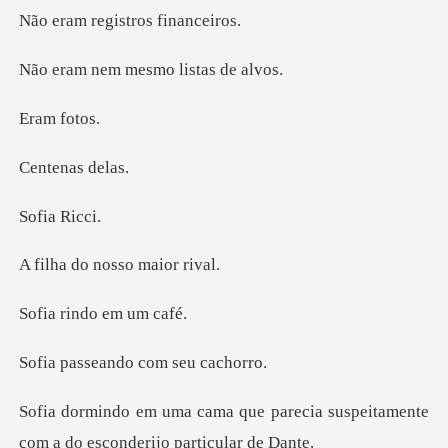
egistros f
m mesmo lis
m f
nas d
a Ri
o nosso m
indo em
ando com se
parecia suspeitamente
com a do