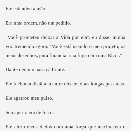
tendeu
rdem, não
voz tremendo agora. "Você está usando o meu projeto, os
um passo
cia entre nós em du
rrou me
to era d
m uma força que machuca