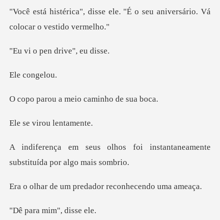
ele. "É o seu aniversário. Vá
en drive",
cong
a meio caminh
irou len
foi instantaneamente
subst
predador reconhe
mim", d