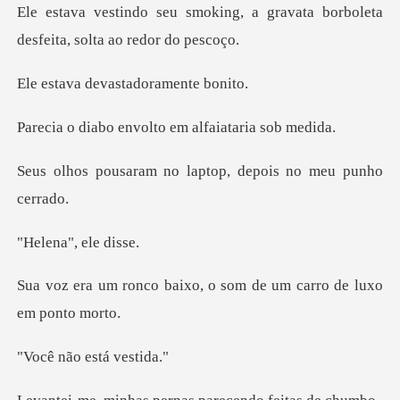
ng, a gravata borboleta
desfe
devastadora
envolto em alfai
no laptop, depois
a", el
ixo, o som de um carro
o está v