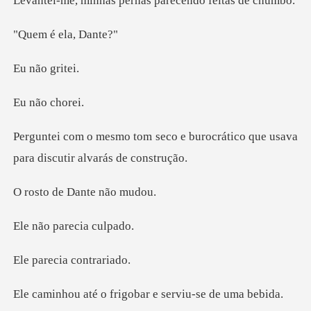
s pernas parecendo
é ela,
ão g
ão c
e burocrático que usava
para
e Dante n
parecia
cia cont
frigobar e serviu