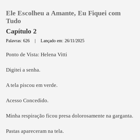
Ele Escolheu a Amante, Eu Fiquei com
Tudo
Capítulo 2
Palavras: 626
|
Lançado em: 26/11/2025
0
Vista: He
Loja
ei a
Histórico
piscou
o Con
Sair
icou presa doloros
Baixar App
parecera