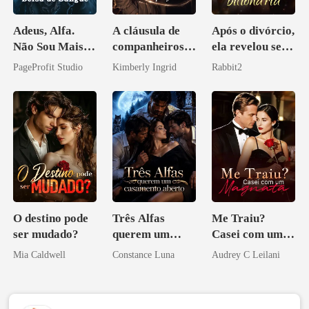
Adeus, Alfa.
A cláusula de
Após o divórcio,
Não Sou Mais
companheiros
ela revelou ser
Sua Bolsa de
do professor
bilionária
PageProfit Studio
Kimberly Ingrid
Rabbit2
Sangue
O destino pode
Três Alfas
Me Traiu?
ser mudado?
querem um
Casei com um
casamento
Magnata
Mia Caldwell
Constance Luna
Audrey C Leilani
aberto