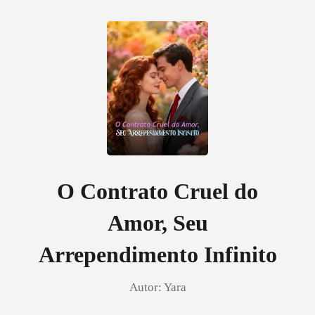
0
Loja
Histórico
O Contrato Cruel do
Amor, Seu
Sair
Arrependimento Infinito
Baixar App
Autor:
Yara