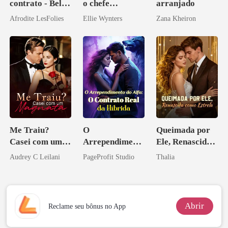
contrato - Bella
o chefe
arranjado
Mia
arrogante
Afrodite LesFolies
Ellie Wynters
Zana Kheiron
Me Traiu?
O
Queimada por
Casei com um
Arrependiment
Ele, Renascida
Magnata
o do Alfa: O
como Estrela
Audrey C Leilani
PageProfit Studio
Thalia
Contrato Real
da Híbrida
Abrir
Reclame seu bônus no App