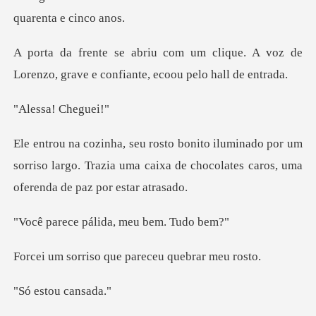
lique. A voz de
Lorenzo, grave e co
a! Che
por um
sorriso largo. Trazia uma caixa de chocol
pálida, meu b
o que pareceu qu
tou ca