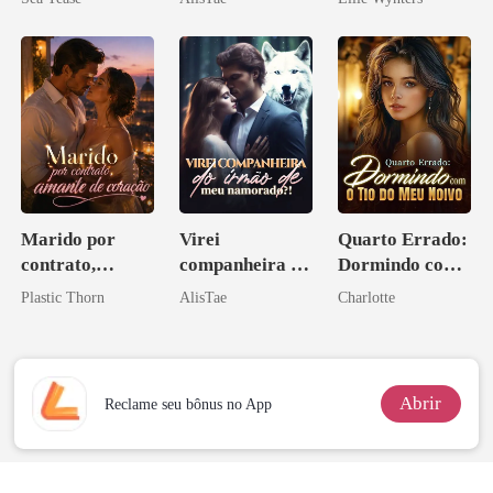
Marido por
Virei
Quarto Errado:
contrato,
companheira do
Dormindo com
amante de
irmão de meu
o Tio do Meu
Plastic Thorn
AlisTae
Charlotte
coração
namorado?!
Noivo
Abrir
Reclame seu bônus no App