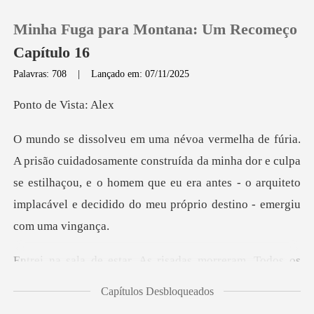
Minha Fuga para Montana: Um Recomeço
Capítulo 16
Palavras: 708
|
Lançado em: 07/11/2025
0
de Vis
Loja
nstruída da minha dor e culpa
se estilhaçou, e o homem que eu era antes - o arq
Histórico
Sair
risadas morreram. Todos os
Baixar App
Capítulos Desbloqueados