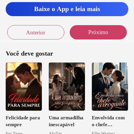
u
Baixe o App e leia mais
Próximo
Anterior
Você deve gostar
Felicidade para
Uma armadilha
Envolvida com
sempre
inescapável
o chefe
arrogante
Sea Tease
AlisTae
Ellie Wynters