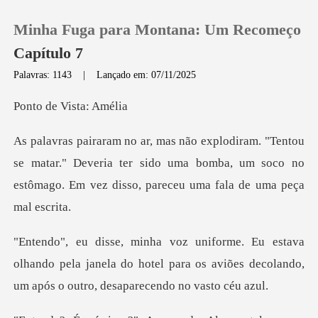
Minha Fuga para Montana: Um Recomeço
Capítulo 7
Palavras: 1143
|
Lançado em: 07/11/2025
0
e Vista
Loja
e matar." Deveria ter sido uma bomba, um soco no
estômago
Histórico
Sair
olhando pela janela do hotel para os aviões decolan
Baixar App