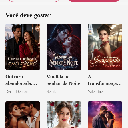
Você deve gostar
Outrora
Vendida ao
A
abandonada,
Senhor da Noite
transformação
agora intocável
inesperada da
Decaf Demon
Seenbi
Valentine
minha ex-
esposa