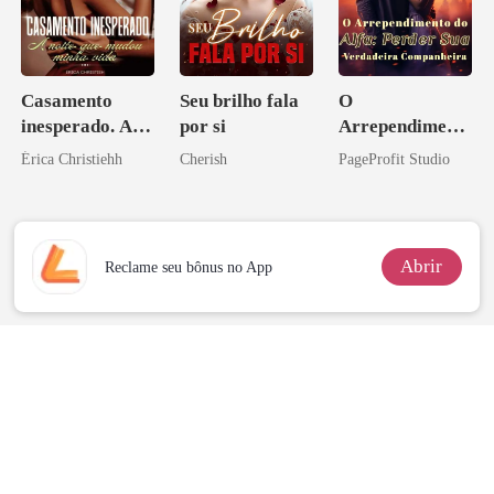
Casamento
Seu brilho fala
O
inesperado. A
por si
Arrependiment
noite que mudou
o do Alfa:
Érica Christiehh
Cherish
PageProfit Studio
minha vida
Perder Sua
Verdadeira
Companheira
Abrir
Reclame seu bônus no App