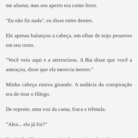
me afastar
ada", eu diss
abeça, um olhar de nojo
. A Bia disse que você a
ameaço
do. A audácia da conspira
voz da cama, f
. ela j