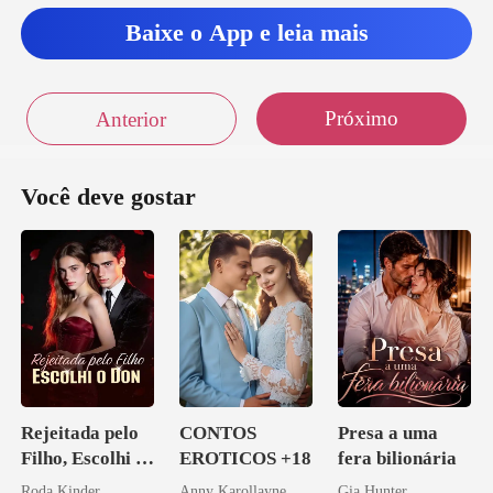
Baixe o App e leia mais
Próximo
Anterior
Você deve gostar
Rejeitada pelo
CONTOS
Presa a uma
Filho, Escolhi o
EROTICOS +18
fera bilionária
Don
Roda Kinder
Anny Karollayne
Gia Hunter