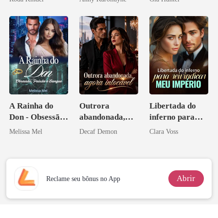
A Rainha do
Outrora
Libertada do
Don - Obsessão,
abandonada,
inferno para
Paixão e Sangue
agora intocável
reivindicar meu
Melissa Mel
Decaf Demon
Clara Voss
império
Abrir
Reclame seu bônus no App