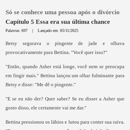
Só se conhece uma pessoa após o divórcio
Capítulo 5 Essa era sua última chance
Palavras: 697
|
Lançado em: 05/11/2025
0
ade e olhava
provocativamente
Loja
ocupa
em fingir mais." Bettina lançou um olhar f
Histórico
Sair
e eu disser a Asher que
gosto d
Baixar App