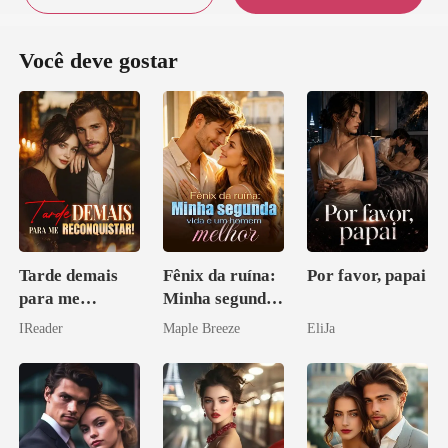
Você deve gostar
Tarde demais
Fênix da ruína:
Por favor, papai
para me
Minha segunda
reconquistar!
vida e um
IReader
Maple Breeze
EliJa
homem melhor