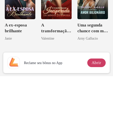
A ex-esposa
A
Uma segunda
brilhante
transformação
chance com meu
inesperada da
amor bilionário
Janie
Valentine
Arny Gallucio
minha ex-
esposa
Abrir
Reclame seu bônus no App