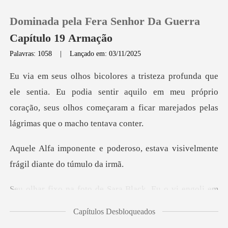
Dominada pela Fera Senhor Da Guerra
Capítulo 19 Armação
Palavras: 1058
|
Lançado em: 03/11/2025
0
. Eu podia sentir aquilo em meu próprio
Loja
coração, seus olhos começ
Histórico
roso, estava visivelmente
Sair
frá
oto de Sara Black. E
Baixar App
Capítulos Desbloqueados