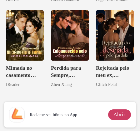
princesa de uma
Contrato Real
família
da Híbrida
mafiosa!
Mimada no
Perdida para
Rejeitada pelo
casamento
Sempre,
meu ex,
relâmpago com
Enlouquecido
desejada pelo
IReader
Zhen Xiang
Glitch Petal
o magnata
pelo
pai dele
Arrependiment
o
Abrir
Reclame seu bônus no App