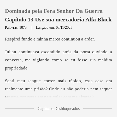
Dominada pela Fera Senhor Da Guerra
Capítulo 13 Use sua mercadoria Alfa Black
Palavras: 1073
|
Lançado em: 03/11/2025
0
minha marca con
orta ouvindo a
Loja
conversa, me vigiando co
Histórico
a
Sair
realmente uma prisão? Onde eu não poderia nem se
Baixar App
Capítulos Desbloqueados
é cruel?