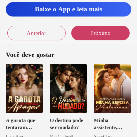
Baixe o App e leia mais
Próximo
Anterior
Você deve gostar
A garota que
O destino pode
Minha
tentaram
ser mudado?
assistente,
apagar
minha esposa
Lady Ann
Mia Caldwell
Sweet Tea