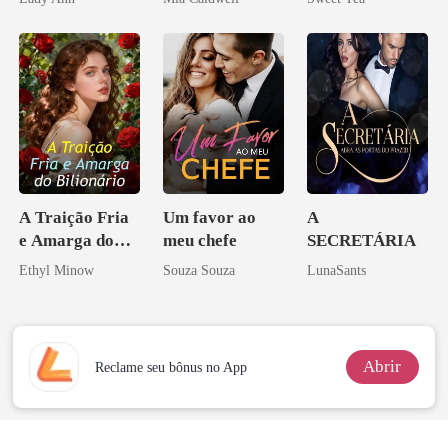
misteriosa
A Traição Fria
Um favor ao
A
e Amarga do
meu chefe
SECRETÁRIA
Bilionário
Ethyl Minow
Souza Souza
LunaSants
Abrir
Reclame seu bônus no App