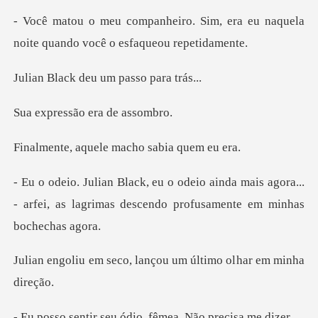
Sim, era eu naquela
noite quand
deu um passo
ssão era d
uele macho sabi
da mais agora...
- arfei, as lagrimas desce
o, lançou um último ol
seu ódio, fêmea. Nã