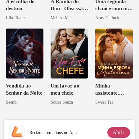
A escolha do
A Rainha do
Uma segunda
destino
Don - Obsessão,
chance com meu
Paixão e Sangue
amor bilionário
Lila Rivers
Melissa Mel
Arny Gallucio
Vendida ao
Um favor ao
Minha
Senhor da Noite
meu chefe
assistente,
minha esposa
Seenbi
Souza Souza
Sweet Tea
misteriosa
Abrir
Reclame seu bônus no App