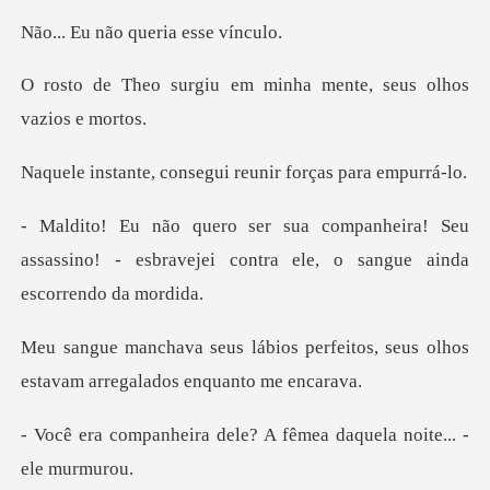
ão queria es
u em minha mente, seus
consegui reunir for
ira! Seu
assassino! - esbravejei contra e
perfeitos, seus olhos
estavam a
dele? A fêmea daquela