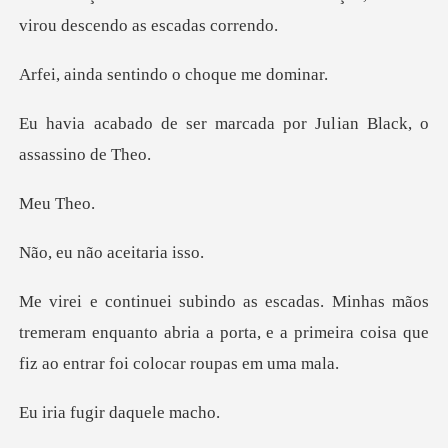
viro
sentindo o cho
marcada por Julian Blac
u T
não aceit
s
tremeram enquanto abria a porta, e a primeira cois
ugir daque