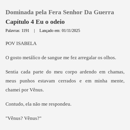
Dominada pela Fera Senhor Da Guerra
Capítulo 4 Eu o odeio
Palavras: 1191
|
Lançado em: 01/11/2025
0
ISAB
de sangue me fez a
Loja
o em chamas,
Histórico
meus punhos estavam cerra
Sair
ela não me
Baixar App
us? V