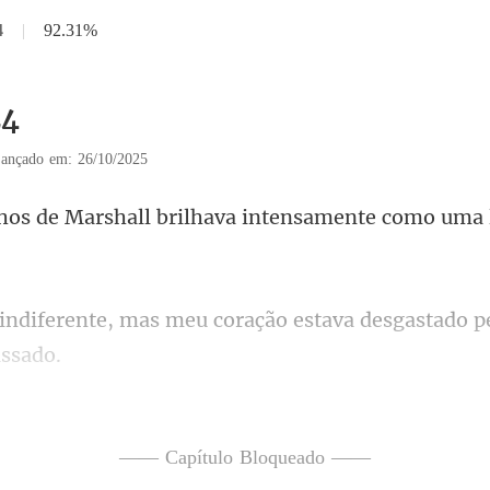
4
|
92.31%
24
ançado em: 26/10/2025
all brilhava intensamente
as meu coração estava desgas
m minha mente era voltar e
—— Capítulo Bloqueado ——