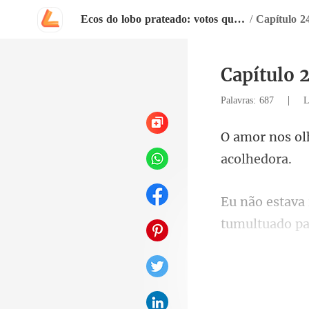
Ecos do lobo prateado: votos quebrados e filhotes perdidos
/
Capítulo 2
Capítulo 
|
Palavras: 687
L