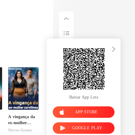
Baixar App Lera
APP STORE
A vingança da
ex-mulher
GOOGLE PLAY
curvilínea
Nieves Gomez