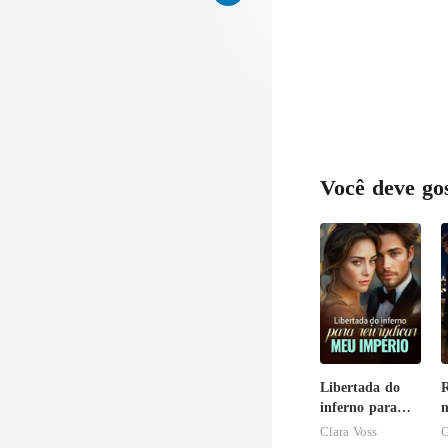
parou 
Você deve go
Libertada do
R
inferno para
m
reivindicar meu
d
Clara Voss
G
império
p