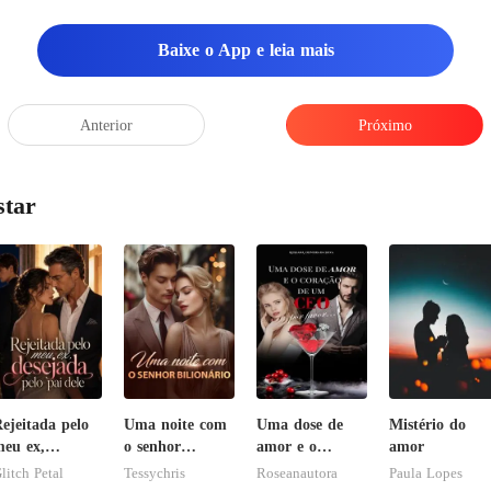
até a entrada da m
Baixe o App e leia mais
do
Anterior
Próximo
star
ejeitada pelo
Uma noite com
Uma dose de
Mistério do
eu ex,
o senhor
amor e o
amor
esejada pelo
Bilionário
coração de um
litch Petal
Tessychris
Roseanautora
Paula Lopes
ai dele
CEO, por favor