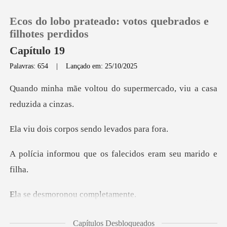
Ecos do lobo prateado: votos quebrados e
filhotes perdidos
Capítulo 19
Palavras: 654
|
Lançado em: 25/10/2025
0
do supermercado, viu a
Loja
rpos sendo leva
Histórico
ue os falecidos eram
Sair
Baixar App
oronou comp
ditava ser o
Capítulos Desbloqueados