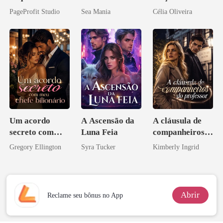
Seus
babá na fazenda
PageProfit Studio
Sea Mania
Célia Oliveira
Companheiros
Beta
Um acordo
A Ascensão da
A cláusula de
secreto com
Luna Feia
companheiros
meu chefe
do professor
Gregory Ellington
Syra Tucker
Kimberly Ingrid
bilionário
Abrir
Reclame seu bônus no App