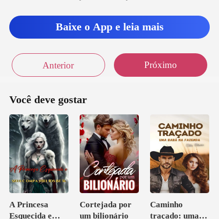
corpo de sua filha, ela choro
Baixe o App e leia mais
Próximo
Anterior
Você deve gostar
A Princesa
Cortejada por
Caminho
Esquecida e
um bilionário
traçado: uma