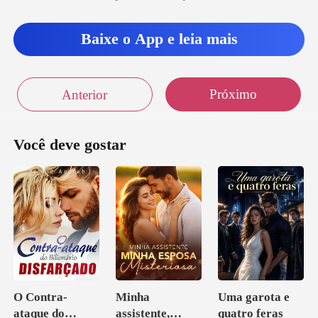
ata caiu no
Baixe o App e leia mais
Próximo
Anterior
Você deve gostar
O Contra-
Minha
Uma garota e
ataque do
assistente,
quatro feras