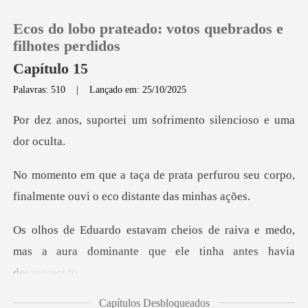
Ecos do lobo prateado: votos quebrados e
filhotes perdidos
Capítulo 15
Palavras: 510
|
Lançado em: 25/10/2025
0
um sofrimento silenci
Loja
perfurou seu corpo,
Histórico
finalmente ouv
Sair
raiva e medo,
mas a aura dominante q
Baixar App
Capítulos Desbloqueados
minha