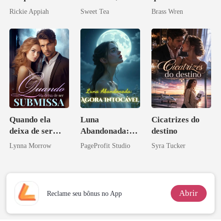
Bilionário
minha esposa
Rickie Appiah
Sweet Tea
Brass Wren
Disfarçado
misteriosa
Quando ela
Luna
Cicatrizes do
deixa de ser
Abandonada:
destino
submissa
Agora Intocável
Lynna Morrow
PageProfit Studio
Syra Tucker
Abrir
Reclame seu bônus no App