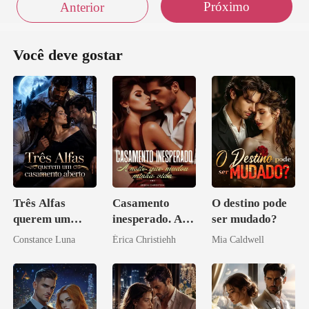
Próximo
Anterior
Você deve gostar
Três Alfas
Casamento
O destino pode
querem um
inesperado. A
ser mudado?
casamento
noite que mudou
Constance Luna
Érica Christiehh
Mia Caldwell
aberto
minha vida