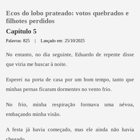
Ecos do lobo prateado: votos quebrados e
filhotes perdidos
Capítulo 5
Palavras: 825
|
Lançado em: 25/10/2025
0
, Eduardo de repente disse
Loja
om tempo, tanto que
Histórico
minhas pernas
Sair
ção formava uma névoa,
Baixar App
eçado, mas ele ainda