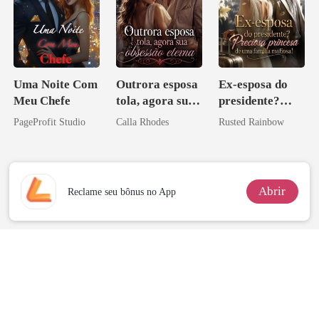
Uma Noite Com
Outrora esposa
Ex-esposa do
Meu Chefe
tola, agora sua
presidente?
obsessão eterna
Preciosa
PageProfit Studio
Calla Rhodes
Rusted Rainbow
princesa de uma
família
mafiosa!
Abrir
Reclame seu bônus no App