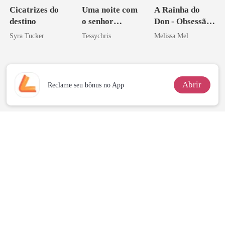
Cicatrizes do
Uma noite com
A Rainha do
destino
o senhor
Don - Obsessão,
Bilionário
Paixão e Sangue
Syra Tucker
Tessychris
Melissa Mel
Abrir
Reclame seu bônus no App