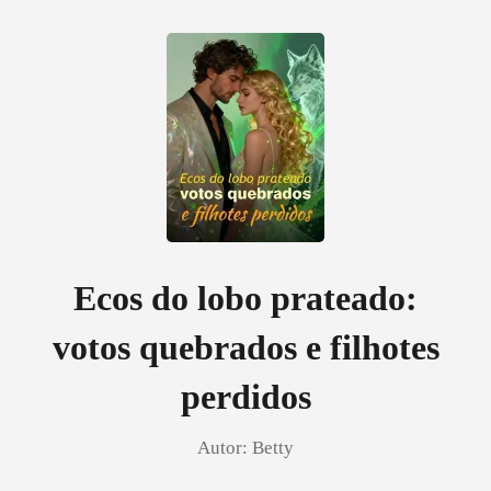
0
Loja
Histórico
Ecos do lobo prateado:
votos quebrados e filhotes
Sair
perdidos
Baixar App
Autor:
Betty