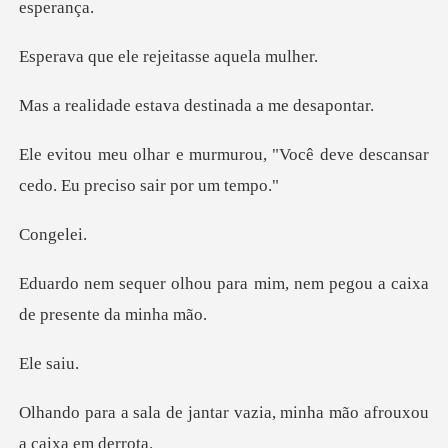
le rejeitasse
estava destinada
u, "Você deve descansar
cedo.
gel
ara mim, nem pegou a caixa
sa
ntar vazia, minha mão afr