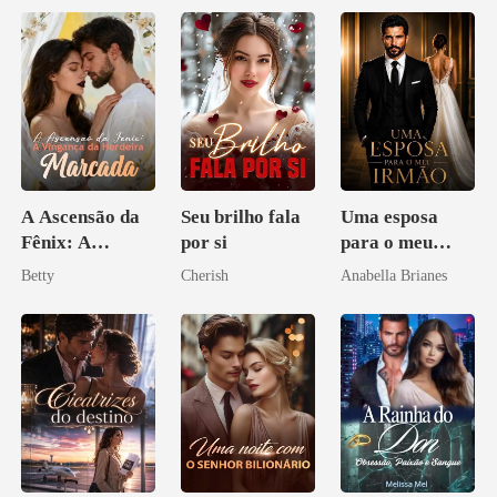
A Ascensão da
Seu brilho fala
Uma esposa
Fênix: A
por si
para o meu
Vingança da
irmão
Betty
Cherish
Anabella Brianes
Herdeira
Marcada