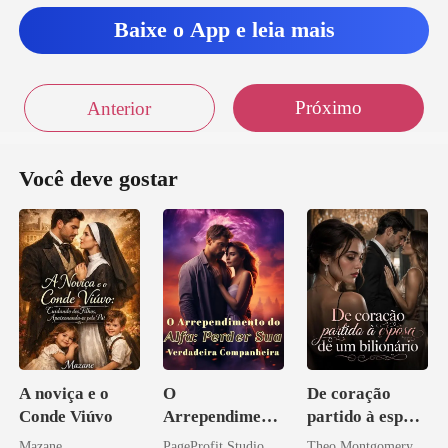
Baixe o App e leia mais
Próximo
Anterior
Você deve gostar
A noviça e o
O
De coração
Conde Viúvo
Arrependiment
partido à esposa
o do Alfa:
de um bilionário
Mazane
PageProfit Studio
Theo Montgomery