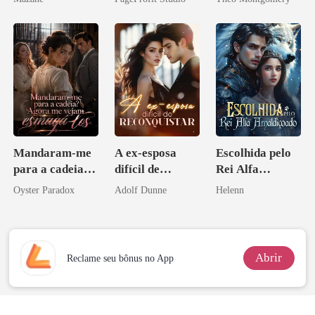
Perder Sua
Verdadeira
Companheira
Mandaram-me
A ex-esposa
Escolhida pelo
para a cadeia?
difícil de
Rei Alfa
Agora me
reconquistar
Amaldiçoado
Oyster Paradox
Adolf Dunne
Helenn
vejam esmagá-
los
Abrir
Reclame seu bônus no App