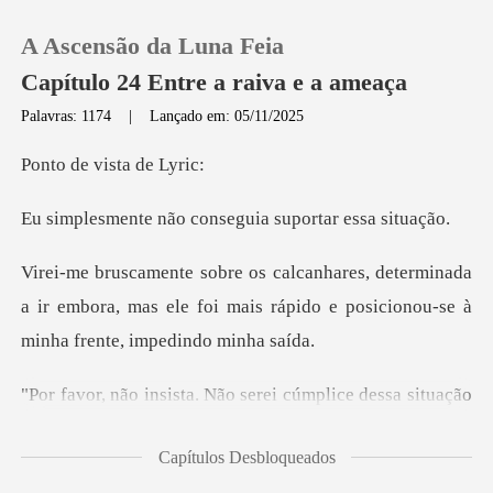
A Ascensão da Luna Feia
Capítulo 24 Entre a raiva e a ameaça
Palavras: 1174
|
Lançado em: 05/11/2025
0
vista d
o conseguia suport
Loja
inada
Histórico
a ir embora, mas ele foi mais rápido e posi
Sair
plice dessa situação
Baixar App
com você", declar
Capítulos Desbloqueados