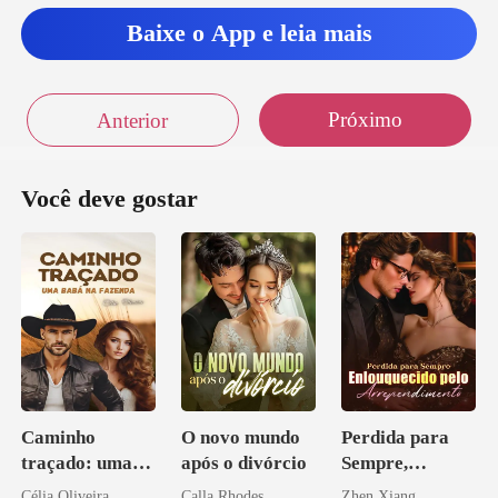
o, desde
Baixe o App e leia mais
Próximo
Anterior
Você deve gostar
Caminho
O novo mundo
Perdida para
traçado: uma
após o divórcio
Sempre,
babá na fazenda
Enlouquecido
Célia Oliveira
Calla Rhodes
Zhen Xiang