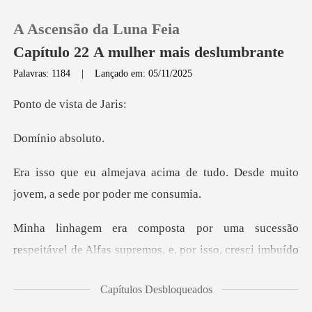
A Ascensão da Luna Feia
Capítulo 22 A mulher mais deslumbrante
Palavras: 1184
|
Lançado em: 05/11/2025
0
vista d
o abso
Loja
a de tudo. Desde muito
Histórico
jovem,
Sair
Alfas supremos, e, por isso, cresci imbuído
Baixar App
da convicção i
Capítulos Desbloqueados