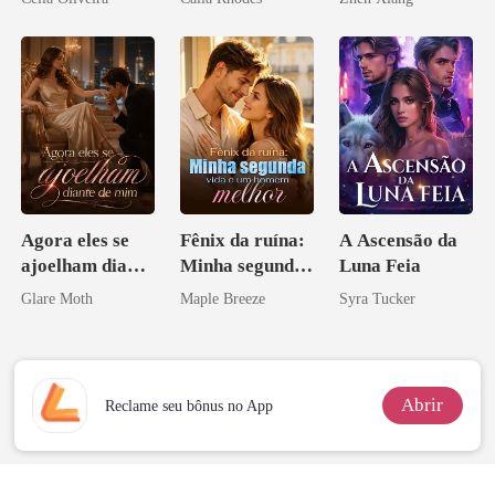
pelo
Arrependiment
o
Agora eles se
Fênix da ruína:
A Ascensão da
ajoelham diante
Minha segunda
Luna Feia
de mim
vida e um
Glare Moth
Maple Breeze
Syra Tucker
homem melhor
Abrir
Reclame seu bônus no App