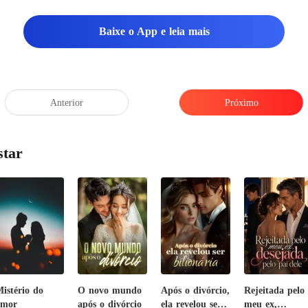
Baixe o App e leia mais
Anterior
Próximo
star
istério do
O novo mundo
Após o divórcio,
Rejeitada pelo
amor
após o divórcio
ela revelou ser
meu ex,