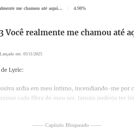
Capítulo 13 Você realmente me chamou até aqui para isso
|
4.98%
13 Você realmente me chamou até a
Lançado em: 05/11/2025
 d
misse cada fibra do meu ser. Jamais poderia ter i
—— Capítulo Bloqueado ——
, avancei sem pensar. "Já 