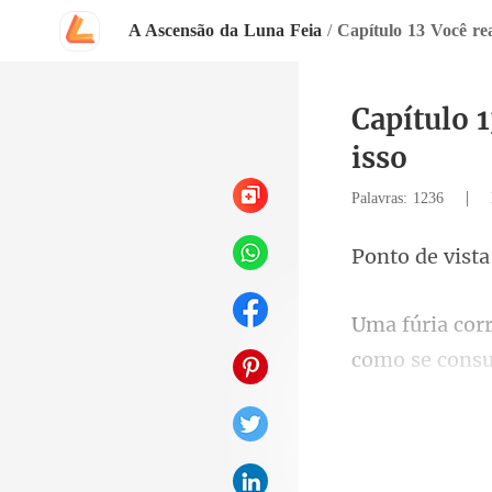
A Ascensão da Luna Feia
/
Capítulo 
isso
|
Palavras: 1236
vista
como se consu