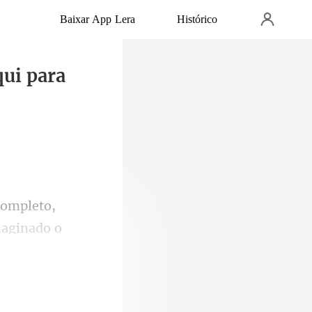
Baixar App Lera
Histórico
qui para
,
magi
chega, seu