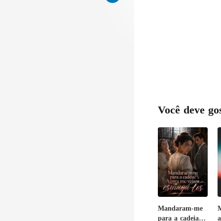
c
Você deve go
Mandaram-me
M
para a cadeia?