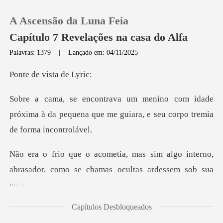
A Ascensão da Luna Feia
Capítulo 7 Revelações na casa do Alfa
Palavras: 1379
|
Lançado em: 04/11/2025
0
vista d
idade
Loja
próxima à da pequena que me guiara,
Histórico
im algo interno,
Sair
abrasador, como se
Baixar App
Capítulos Desbloqueados
ada de suor, e suas mãos