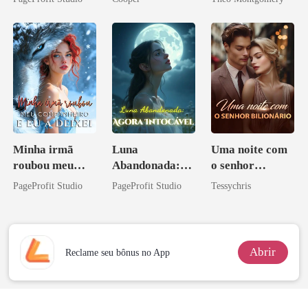
Minha irmã
Luna
Uma noite com
roubou meu
Abandonada:
o senhor
companheiro e
Agora Intocável
Bilionário
PageProfit Studio
PageProfit Studio
Tessychris
eu a deixei
Abrir
Reclame seu bônus no App