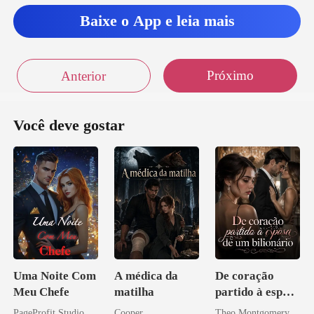
d
Baixe o App e leia mais
Próximo
Anterior
Você deve gostar
Uma Noite Com
A médica da
De coração
Meu Chefe
matilha
partido à esposa
de um bilionário
PageProfit Studio
Cooper
Theo Montgomery