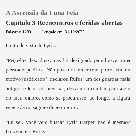
A Ascensão da Luna Feia
Capítulo 3 Reencontros e feridas abertas
Palavras: 1289
|
Lançado em: 31/10/2025
0
vista d
Loja
sem um
motivo justificado", declarou Rufus, um dos guardas mais
Histórico
antigos e leais ao meu pai, desviando
Sair
Baixar App
r Lyric Harper, não é me