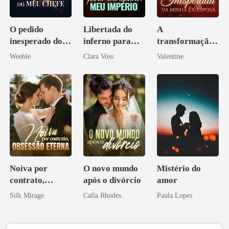
O pedido
Libertada do
A
inesperado do
inferno para
transformação
meu chefe
reivindicar meu
inesperada da
Weeble
Clara Voss
Valentine
império
minha ex-
esposa
Noiva por
O novo mundo
Mistério do
contrato,
após o divórcio
amor
obsessão eterna
Silk Mirage
Calla Rhodes
Paula Lopes