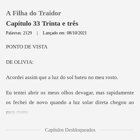
A Filha do Traidor
Capítulo 33 Trinta e três
Palavras: 2129
|
Lançado em: 08/10/2021
0
O DE
OL
Loja
e a luz do sol b
Histórico
mas rapidamente
Sair
os fechei de novo quand
Baixar App
ogo em
Capítulos Desbloqueados
seguida senti um par de braços fortes