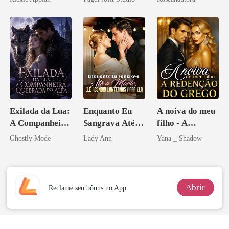
Disfarçado
Sangue
Exilada da Lua:
Enquanto Eu
A noiva do meu
A Companheira
Sangrava Até a
filho - A
Quebrada do
Morte, Ele
Redenção do
Ghostly Mode
Lady Ann
Yana _ Shadow
Alfa
Acendia
grego
Lanternas Para
Ela
Abrir
Reclame seu bônus no App