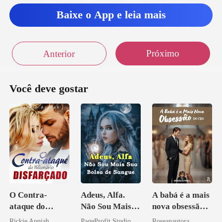
Baixe o App e leia mais
Próximo
Anterior
Você deve gostar
O Contra-
Adeus, Alfa.
A babá é a mais
ataque do
Não Sou Mais
nova obsessão
Bilionário
Sua Bolsa de
do CEO
Rickie Appiah
PageProfit Studio
Roseanautora