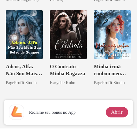
zilionária
Adeus, Alfa.
O Contrato -
Minha irmã
Não Sou Mais
Minha Ragazza
roubou meu
Sua Bolsa de
companheiro e
PageProfit Studio
Karyelle Kuhn
PageProfit Studio
Sangue
eu a deixei
Abrir
Reclame seu bônus no App