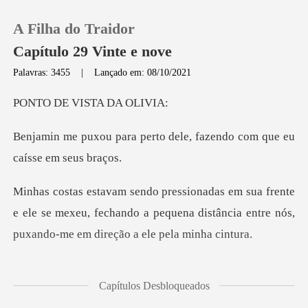
A Filha do Traidor
Capítulo 29 Vinte e nove
Palavras: 3455
|
Lançado em: 08/10/2021
0
VISTA D
rto dele, fazendo com que
Loja
Histórico
te
e ele se mexeu, fechando a pequena distância entr
Sair
Baixar App
rnas com imponência e
Capítulos Desbloqueados