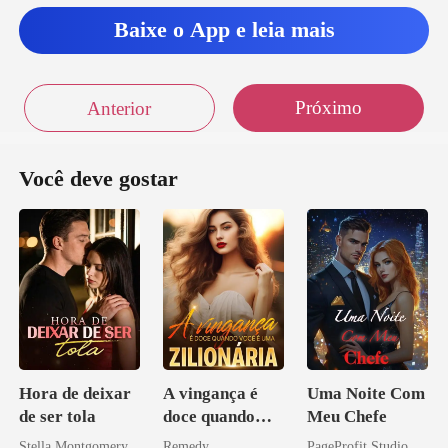
não
Baixe o App e leia mais
Próximo
Anterior
Você deve gostar
Hora de deixar
A vingança é
Uma Noite Com
de ser tola
doce quando
Meu Chefe
você é uma
Stella Montgomery
Remedy
PageProfit Studio