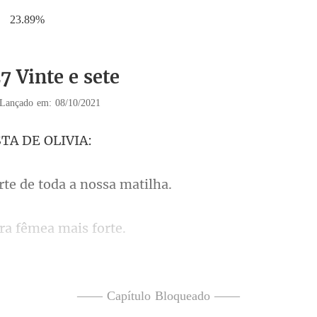
23.89%
7 Vinte e sete
Lançado em: 08/10/2021
STA D
rte de toda a
ira fême
—— Capítulo Bloqueado ——
conversado com ela, aind