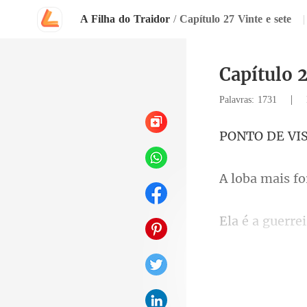
A Filha do Traidor
/
Capítulo 27 Vinte e sete
|
Capítulo 2
|
Palavras: 1731
VI
rre
é o s