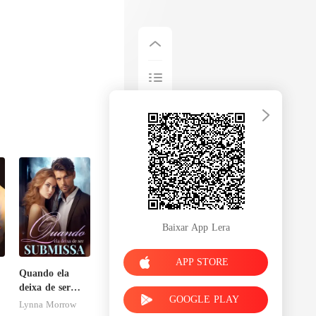
Baixar App Lera
APP STORE
Quando ela
deixa de ser
GOOGLE PLAY
submissa
Lynna Morrow