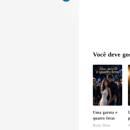
o é gr
Você deve go
Uma garota e
U
quatro feras
p
i
Brass Wren
A