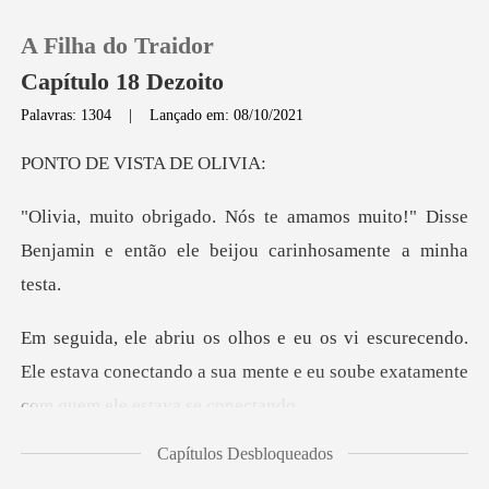
A Filha do Traidor
Capítulo 18 Dezoito
Palavras: 1304
|
Lançado em: 08/10/2021
0
VISTA D
os muito!" Disse
Loja
Benjamin e então el
Histórico
cendo.
Sair
Ele estava conectando a sua mente e eu so
Baixar App
Capítulos Desbloqueados
x e Lucas surgira