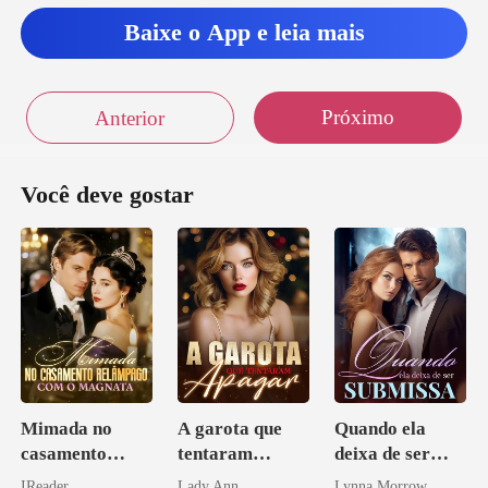
Baixe o App e leia mais
Próximo
Anterior
Você deve gostar
Mimada no
A garota que
Quando ela
casamento
tentaram
deixa de ser
relâmpago com
apagar
submissa
IReader
Lady Ann
Lynna Morrow