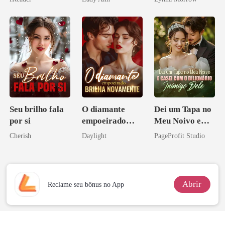
o magnata
Seu brilho fala
O diamante
Dei um Tapa no
por si
empoeirado
Meu Noivo e
brilha
Casei com o
Cherish
Daylight
PageProfit Studio
novamente
Bilionário
Inimigo Dele
Abrir
Reclame seu bônus no App