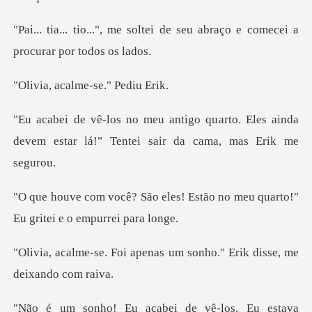
ltei de seu abraço e comecei
alme-se." P
arto. Eles ainda
devem estar lá!" Ten
s! Estão no meu quarto!"
Eu gr
penas um sonho." Erik dis