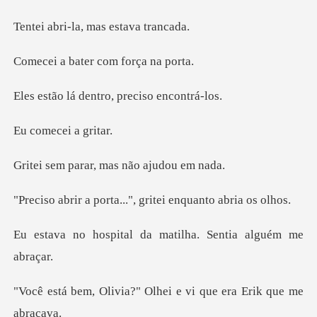
la, mas esta
ter com forç
dentro, precis
cei a g
ar, mas não aj
ta...", gritei enqua
l da matilha. Sentia
?" Olhei e vi que era