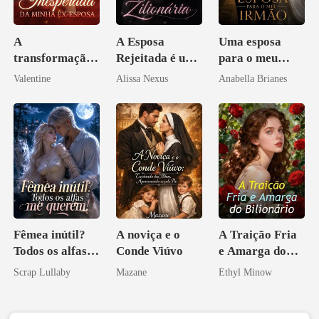
A
A Esposa
Uma esposa
transformação
Rejeitada é uma
para o meu
inesperada da
Zilionária
irmão
Valentine
Alissa Nexus
Anabella Brianes
minha ex-
esposa
Fêmea inútil?
A noviça e o
A Traição Fria
Todos os alfas
Conde Viúvo
e Amarga do
me querem!
Bilionário
Scrap Lullaby
Mazane
Ethyl Minow