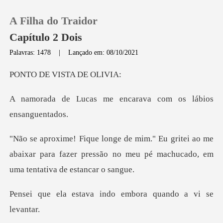
A Filha do Traidor
Capítulo 2 Dois
Palavras: 1478
|
Lançado em: 08/10/2021
0
VISTA D
me encarava com os l
Loja
Histórico
i ao me
abaixar para fazer pressão no meu pé ma
Sair
Baixar App
va indo embora quan