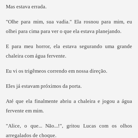
tava e
nou para mim, eu
olhei para cima pa
ava segurando uma grande
c
eos correndo em
avam próxim
briu a chaleira e jogou
, gritou Lucas com os olh