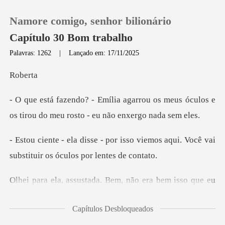
Namore comigo, senhor bilionário
Capítulo 30 Bom trabalho
Palavras: 1262
|
Lançado em: 17/11/2025
0
be
ou os meus óculos e
Loja
os tirou do meu
Histórico
sso viemos aqui. Você vai
substitu
Sair
bem isso que eu
Baixar App
havia planejado, mas par
Capítulos Desbloqueados