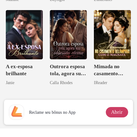
novamente
A ex-esposa
Outrora esposa
Mimada no
brilhante
tola, agora sua
casamento
obsessão eterna
relâmpago com
Janie
Calla Rhodes
IReader
o magnata
Abrir
Reclame seu bônus no App