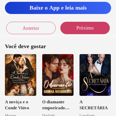
Baixe o App e leia mais
Próximo
Anterior
Você deve gostar
A noviça e o
O diamante
A
Conde Viúvo
empoeirado
SECRETÁRIA
brilha
Mazane
Daylight
LunaSants