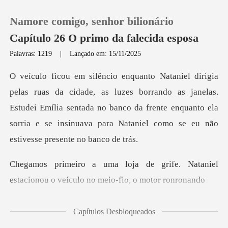
Namore comigo, senhor bilionário
Capítulo 26 O primo da falecida esposa
Palavras: 1219
|
Lançado em: 15/11/2025
0
es borrando as janelas.
Loja
Estudei Emília sentada no banco da frente enquanto ela
sor
Histórico
Sair
rife. Nataniel
estacionou o veícu
Baixar App
Capítulos Desbloqueados