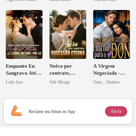
eu a deixei
Melhor Amiga
Enquanto Eu
Noiva por
A Virgem
Sangrava Até a
contrato,
Negociada -
Morte, Ele
obsessão eterna
Uma flor para o
Lady Ann
Silk Mirage
Yana _ Shadow
Acendia
Don
Lanternas Para
Ela
Abrir
Reclame seu bônus no App