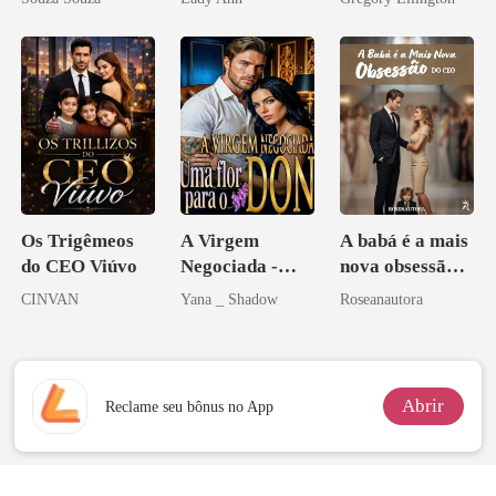
Acendia
bilionário
Lanternas Para
Ela
Os Trigêmeos
A Virgem
A babá é a mais
do CEO Viúvo
Negociada -
nova obsessão
Uma flor para o
do CEO
CINVAN
Yana _ Shadow
Roseanautora
Don
Abrir
Reclame seu bônus no App