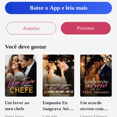
Baixe o App e leia mais
Próximo
Anterior
Você deve gostar
Um favor ao
Enquanto Eu
Um acordo
meu chefe
Sangrava Até a
secreto com
Morte, Ele
meu chefe
Souza Souza
Lady Ann
Gregory Ellington