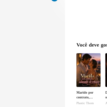
Você deve go
Marido por
contrato,
s
amante de
r
Plastic Thorn
coração