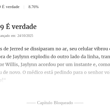
9 É verdade
|
8.76%
39 É verdade
ançado em: 24/10/2025
lynn explodiu do outro lado da linha, tr
r Willis, Jaylynn acordou por um insta
anzida,
—— Capítulo Bloqueado ——