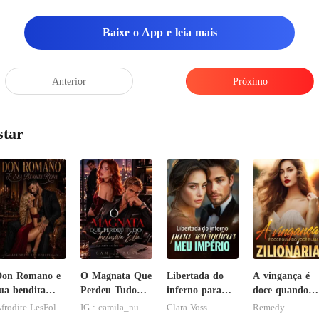
Baixe o App e leia mais
Anterior
Próximo
star
Don Romano e
O Magnata Que
Libertada do
A vingança é
ua bendita
Perdeu Tudo
inferno para
doce quando
uína
Inclusive Ela
reivindicar meu
você é uma
Afrodite LesFolies
IG : camila_nuness2
Clara Voss
Remedy
império
zilionária