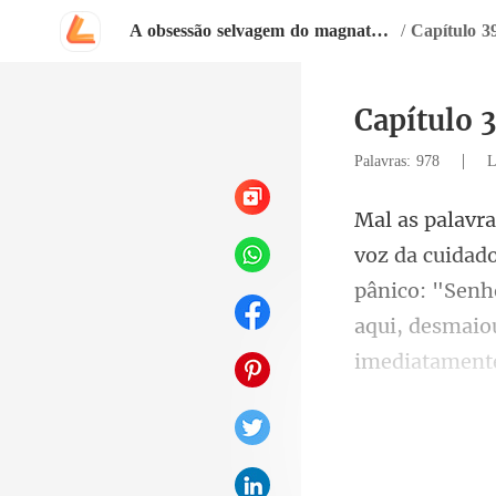
A obsessão selvagem do magnata arrependido
/
Capítulo 3
Capítulo 
|
Palavras: 978
L
pânico: "Senho
fr