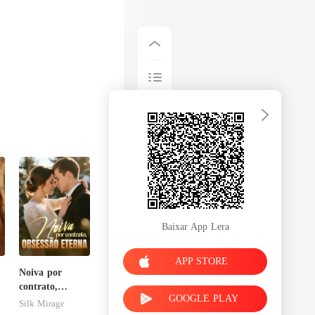
Baixar App Lera
APP STORE
Noiva por
contrato,
GOOGLE PLAY
obsessão eterna
Silk Mirage