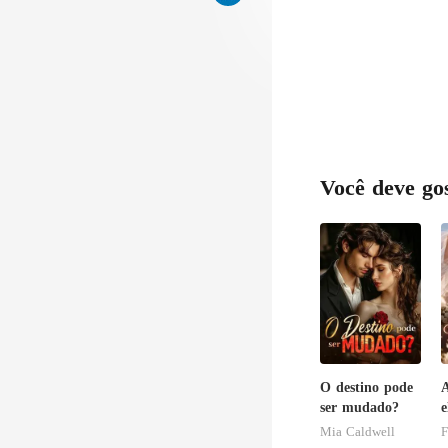
Você deve go
O destino pode
ser mudado?
e
n
Mia Caldwell
F
i