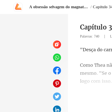
A obsessão selvagem do magnata arrependido
/
Capítulo 3
Capítulo 
|
Palavras: 740
L
a do
o
logo com isso.