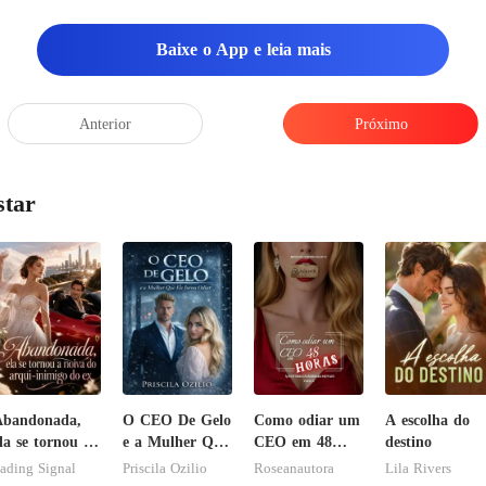
Baixe o App e leia mais
Anterior
Próximo
star
Abandonada,
O CEO De Gelo
Como odiar um
A escolha do
la se tornou a
e a Mulher Que
CEO em 48
destino
oiva do arqui-
Ele Jurou
horas
ading Signal
Priscila Ozilio
Roseanautora
Lila Rivers
nimigo do ex
Odiar