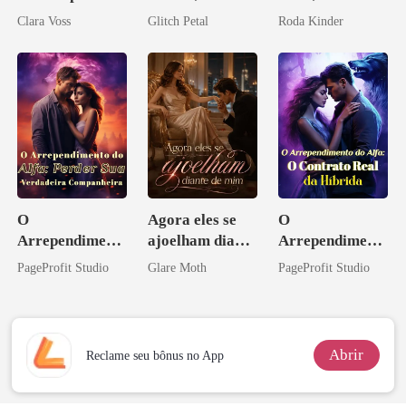
reivindicar meu
desejada pelo
Don
Clara Voss
Glitch Petal
Roda Kinder
império
pai dele
O
Agora eles se
O
Arrependiment
ajoelham diante
Arrependiment
o do Alfa:
de mim
o do Alfa: O
PageProfit Studio
Glare Moth
PageProfit Studio
Perder Sua
Contrato Real
Verdadeira
da Híbrida
Companheira
Abrir
Reclame seu bônus no App