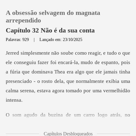
A obsessão selvagem do magnata
arrependido
Capítulo 32 Não é da sua conta
Palavras: 929
|
Lançado em: 23/10/2025
0
Loja
de espanto, pois
a fúria que dominava Thea era algo que ele jamais tinha
Histórico
presenciado - o rosto
Sair
a de um carro logo a
Baixar App
Capítulos Desbloqueados