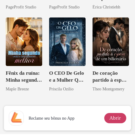
Inimigo do Meu
Agora Intocável
noite que mudou
PageProfit Studio
PageProfit Studio
Érica Christiehh
Ex
minha vida
Fênix da ruína:
O CEO De Gelo
De coração
Minha segunda
e a Mulher Que
partido à esposa
vida e um
Ele Jurou Odiar
de um bilionário
Maple Breeze
Priscila Ozilio
Theo Montgomery
homem melhor
Abrir
Reclame seu bônus no App