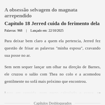
A obsessão selvagem do magnata
arrependido
Capítulo 18 Jerred cuida do ferimento dela
Palavras: 968
|
Lançado em: 22/10/2025
0
, Jerred fez
Loja
questão de frisar as palavras
Histórico
s,
ele cruzou o salão com Thea no colo e a acomodo
Sair
Baixar App
esto calculado e suave
Capítulos Desbloqueados