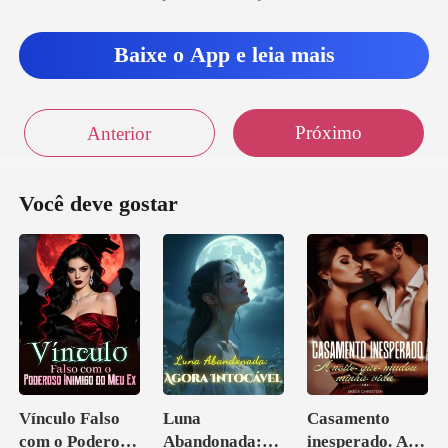
Baixe o App e leia mais
Próximo
Anterior
Você deve gostar
Vínculo Falso
Luna
Casamento
com o Poderoso
Abandonada:
inesperado. A