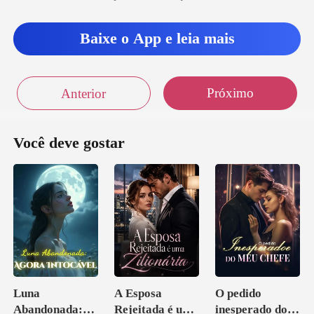
Baixe o App e leia mais
Próximo
Anterior
Você deve gostar
Luna
A Esposa
O pedido
Abandonada:
Rejeitada é uma
inesperado do