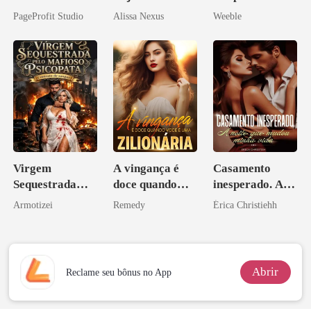
Agora Intocável
Zilionária
meu chefe
PageProfit Studio
Alissa Nexus
Weeble
Virgem
A vingança é
Casamento
Sequestrada
doce quando
inesperado. A
pelo Mafioso
você é uma
noite que mudou
Armotizei
Remedy
Érica Christiehh
Psicopata :
zilionária
minha vida
CONTRATO
DE SANGUE
Abrir
Reclame seu bônus no App