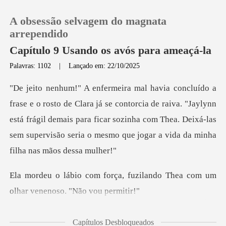
A obsessão selvagem do magnata
arrependido
Capítulo 9 Usando os avós para ameaçá-la
Palavras: 1102
|
Lançado em: 22/10/2025
0
Loja
contorcia de raiva. "Jaylynn
está frágil demais para ficar sozinha com Thea. Deixá-la
Histórico
Sair
fuzilando Thea com um
olhar
Baixar App
Capítulos Desbloqueados