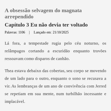
A obsessão selvagem do magnata
arrependido
Capítulo 3 Eu não devia ter voltado
Palavras: 1106
|
Lançado em: 21/10/2025
0
, os
Loja
relâmpagos cortando a escuridão enquant
Histórico
ro, enquanto o sono se recusava a
Sair
vir. As lembranças de um ano de convivênci
Baixar App