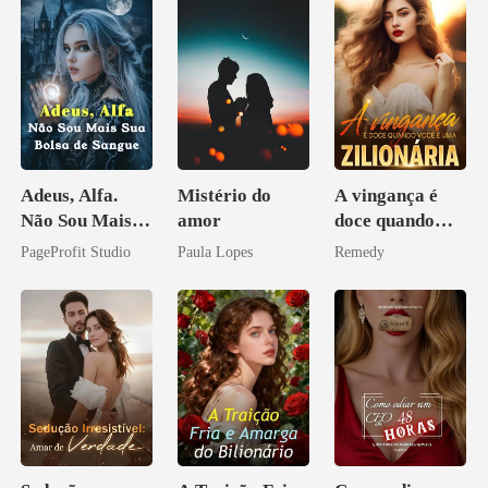
Adeus, Alfa.
Mistério do
A vingança é
Não Sou Mais
amor
doce quando
Sua Bolsa de
você é uma
PageProfit Studio
Paula Lopes
Remedy
Sangue
zilionária