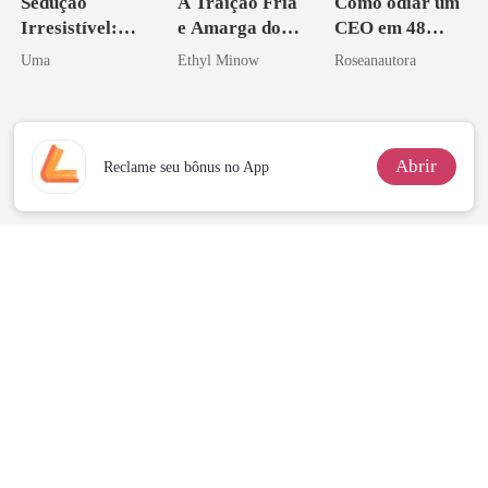
Sedução
A Traição Fria
Como odiar um
Irresistível:
e Amarga do
CEO em 48
Amar de
Bilionário
horas
Uma
Ethyl Minow
Roseanautora
Verdade
Abrir
Reclame seu bônus no App