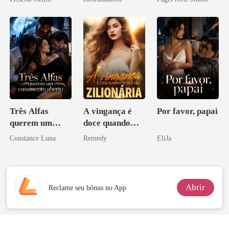
Contrato Real
da Híbrida
Três Alfas
A vingança é
Por favor, papai
querem um
doce quando
casamento
você é uma
Constance Luna
Remedy
EliJa
aberto
zilionária
Abrir
Reclame seu bônus no App