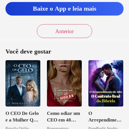
Baixe o App e leia mais
Anterior
Você deve gostar
O CEO De Gelo
Como odiar um
O
e a Mulher Que
CEO em 48
Arrependiment
Ele Jurou Odiar
horas
o do Alfa: O
Priscila Ozilio
Roseanautora
PageProfit Studio