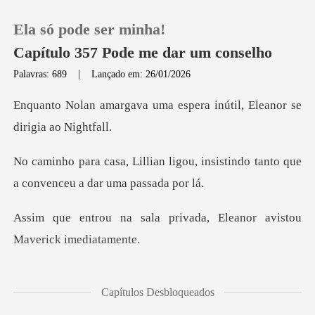
Ela só pode ser minha!
Capítulo 357 Pode me dar um conselho
Palavras: 689
|
Lançado em: 26/01/2026
0
ma espera inútil, Eleanor
Loja
gou, insistindo tanto que
a conv
Histórico
privada, Eleanor avisto
Sair
Baixar App
até ela, enlaçando seu
Capítulos Desbloqueados
braço c