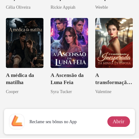
babá na fazenda
Bilionário
meu chefe
Célia Oliveira
Rickie Appiah
Weeble
Disfarçado
A médica da
A Ascensão da
A
matilha
Luna Feia
transformação
inesperada da
Cooper
Syra Tucker
Valentine
minha ex-
esposa
Abrir
Reclame seu bônus no App