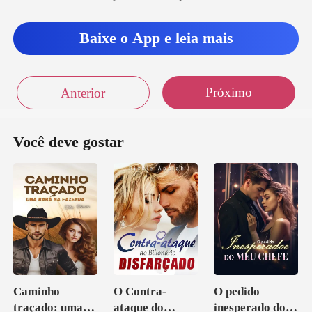
Baixe o App e leia mais
Próximo
Anterior
Você deve gostar
Caminho
O Contra-
O pedido
traçado: uma
ataque do
inesperado do