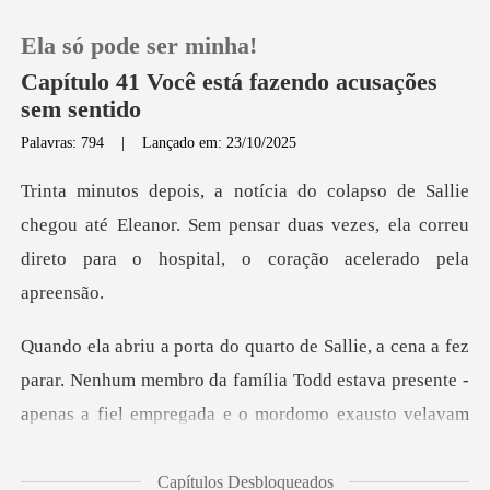
Ela só pode ser minha!
Capítulo 41 Você está fazendo acusações
sem sentido
Palavras: 794
|
Lançado em: 23/10/2025
0
Loja
egou até Eleanor. Sem pensar duas vezes, ela correu
dire
Histórico
Sair
parar. Nenhum membro da família Todd estava presente -
apen
Baixar App
Capítulos Desbloqueados