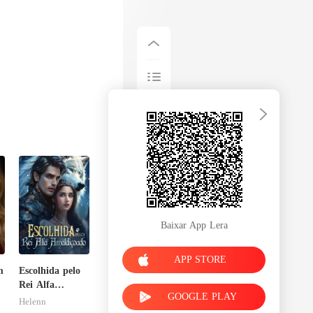
Baixar App Lera
APP STORE
m
Escolhida pelo
Rei Alfa
GOOGLE PLAY
Amaldiçoado
Helenn