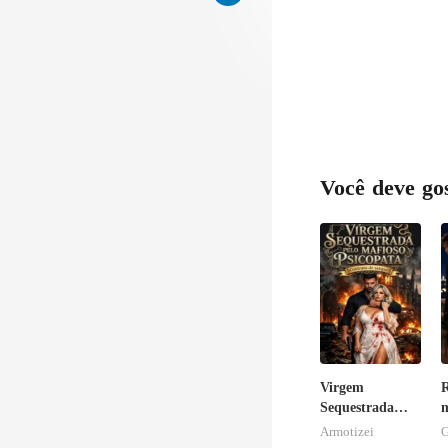
Você deve go
Virgem
R
Sequestrada
m
pelo Mafioso
d
Armotizei
G
Psicopata :
p