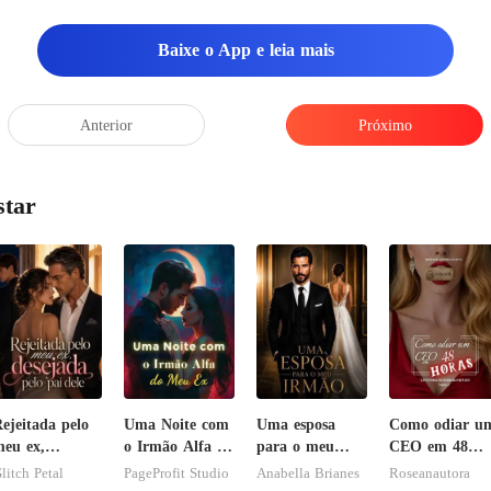
ntemente qualquer um
Baixe o App e leia mais
Anterior
Próximo
star
ejeitada pelo
Uma Noite com
Uma esposa
Como odiar u
eu ex,
o Irmão Alfa do
para o meu
CEO em 48
esejada pelo
Meu Ex
irmão
horas
litch Petal
PageProfit Studio
Anabella Brianes
Roseanautora
ai dele