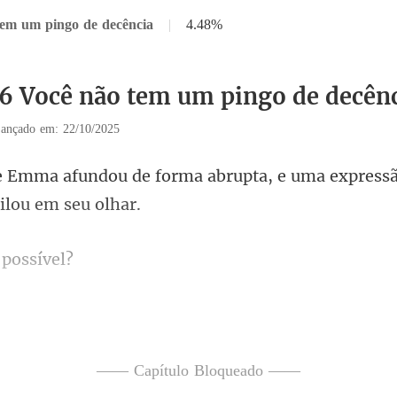
tem um pingo de decência
|
4.48%
16 Você não tem um pingo de decên
ançado em: 22/10/2025
rma abrupta, e uma express
 po
por uma sé
respeitáveis, então nã
—— Capítulo Bloqueado ——