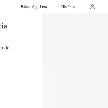
Baixar App Lera
Histórico
cia
ão de
rie de