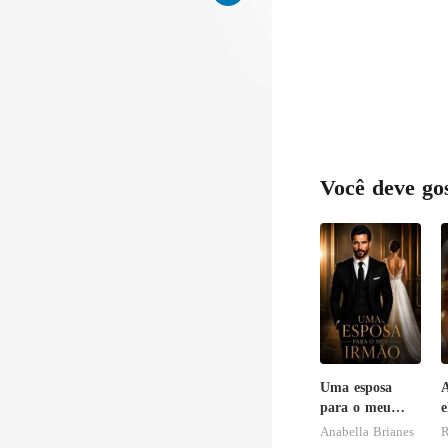
Você deve go
Uma esposa
A
para o meu
e
irmão
b
Anabella Brianes
R