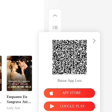
Baixar App Lera
APP STORE
Enquanto Eu
a
Sangrava Até a
GOOGLE PLAY
Morte, Ele
Lady Ann
Acendia