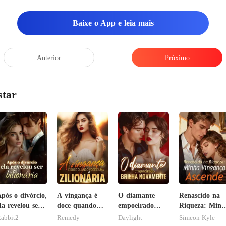
Baixe o App e leia mais
Anterior
Próximo
star
pós o divórcio,
A vingança é
O diamante
Renascido na
la revelou ser
doce quando
empoeirado
Riqueza: Minh
ilionária
você é uma
brilha
Vingança
abbit2
Remedy
Daylight
Simeon Kyle
zilionária
novamente
Ascende