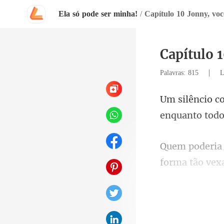
Ela só pode ser minha!
/
Capítulo 10 Jonny, vo
Capítulo 
|
Palavras: 815
L
enquanto todo
forma tão vex