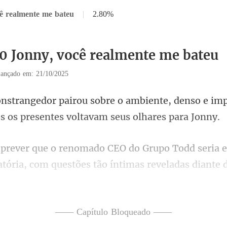
cê realmente me bateu
|
2.80%
10 Jonny, você realmente me bateu
ançado em: 21/10/2025
ente, denso e im
s os
eria 
atória, com questões tão
escapou de Ryl
—— Capítulo Bloqueado ——