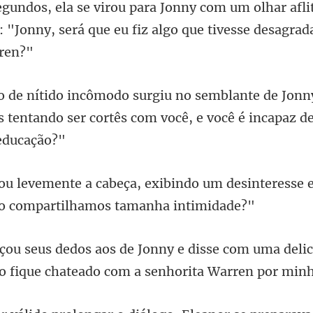
egundos, ela se virou para Jonny com um olhar afli
onny
s tentando ser cortês com v
bindo um desinteresse e
com uma delic
o fiqu