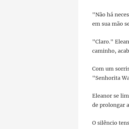
caminho, aca
"Senh