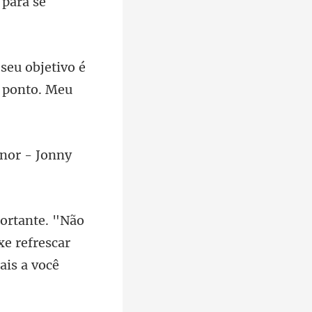
etivo é
 p
anor - Jonny
xe refrescar