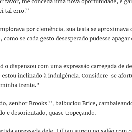
aproximava 
, como se cada ge
e d
 estou inclinado à indulgência.
u Brice, cambaleand
giu no salão com 