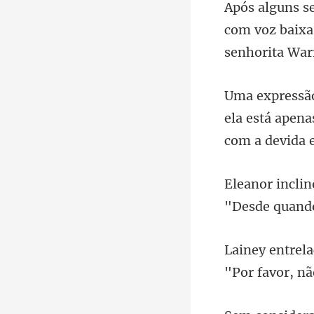
s alguns s
com voz
ela está apena
"Desde q
"Por favor, nã