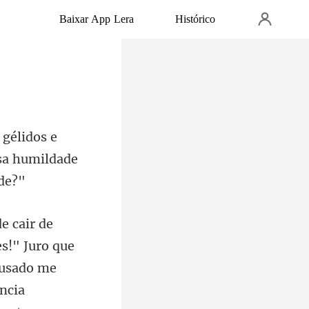
Baixar App Lera
Histórico
sa humi
es!" Juro que
ousado me