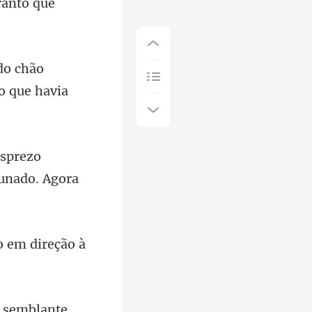
do chão
esprezo
o em direção à
o semblante