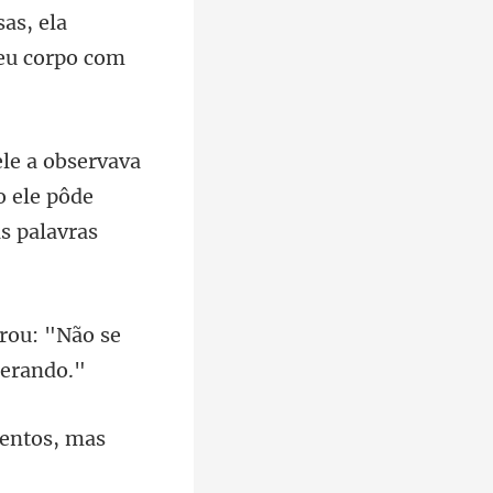
la
e
o ele pôde
rou: "Não se
entos, mas