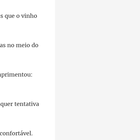
as no meio do
mprimentou:
lquer