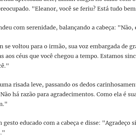
preoc
renidade, balançando a c
rgada de gr
s aos céus que você c
inhosament
"Não há razão para a
om a cabeça e disse: "Agradeço