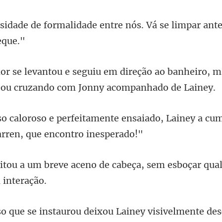
ade entre nós. Vá se limpar ant
ção ao banheiro, m
b
ensaiado, Lainey a cu
o de cabeça, sem esboçar qua