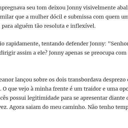
imilar que a mulher dócil e submissa com quem u
ny: "Senhor
irigir assim a
inha frente é um traidor e uma opo
ês possui legitimidade para se apresentar di