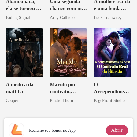
Abandonada,
Uma segunda
A mulher traída
ela se tornou a
chance com meu
é uma lenda
noiva do arqui-
amor bilionário
mundial
Fading Signal
Arny Gallucio
Beck Trelawney
inimigo do ex
A médica da
Marido por
O
matilha
contrato,
Arrependiment
amante de
o do Alfa: O
Cooper
Plastic Thorn
PageProfit Studio
coração
Contrato Real
da Híbrida
Abrir
Reclame seu bônus no App