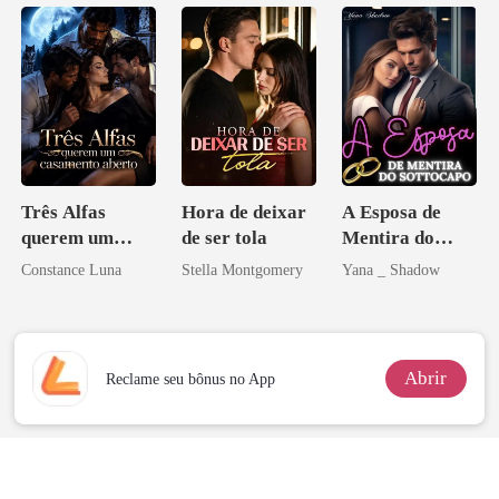
Três Alfas
Hora de deixar
A Esposa de
querem um
de ser tola
Mentira do
casamento
Sottocapo
Constance Luna
Stella Montgomery
Yana _ Shadow
aberto
Abrir
Reclame seu bônus no App