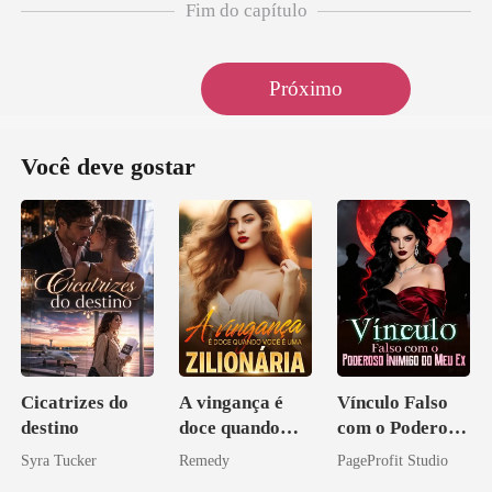
Fim do capítulo
Próximo
Você deve gostar
Cicatrizes do
A vingança é
Vínculo Falso
destino
doce quando
com o Poderoso
você é uma
Inimigo do Meu
Syra Tucker
Remedy
PageProfit Studio
zilionária
Ex