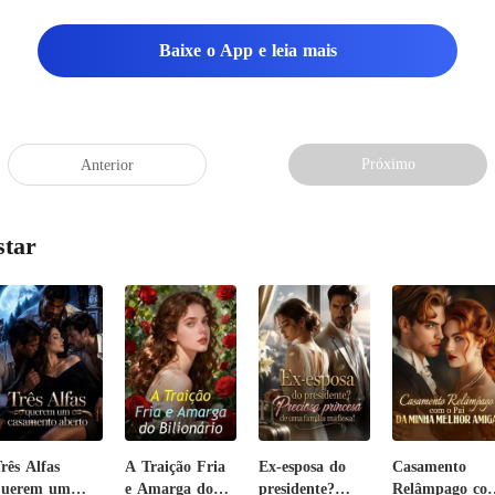
Baixe o App e leia mais
Próximo
Anterior
star
rês Alfas
A Traição Fria
Ex-esposa do
Casamento
querem um
e Amarga do
presidente?
Relâmpago co