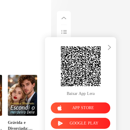
Baixar App Lera
APP STORE
Grávida e
GOOGLE PLAY
m
Divorciada: