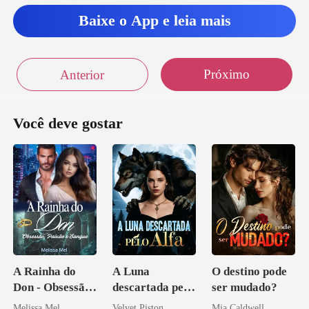
Baixe o App e leia mais
Próximo
Anterior
Você deve gostar
A Rainha do
A Luna
O destino pode
Don - Obsessão,
descartada pelo
ser mudado?
Paixão e Sangue
Alfa
Melissa Mel
Velvet Piston
Mia Caldwell