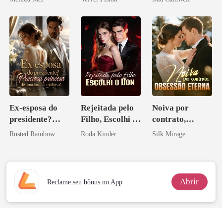
Ex-esposa do
Rejeitada pelo
Noiva por
presidente?
Filho, Escolhi o
contrato,
Preciosa
Don
obsessão eterna
Rusted Rainbow
Roda Kinder
Silk Mirage
princesa de uma
família
mafiosa!
Abrir
Reclame seu bônus no App