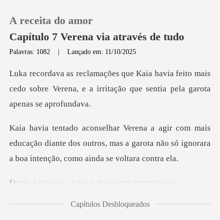
A receita do amor
Capítulo 7 Verena via através de tudo
Palavras: 1082
|
Lançado em: 11/10/2025
0
feito mais
cedo sobre Verena, e a irritação q
Loja
Histórico
educação diante dos outros, mas a garota não só ignor
Sair
, Luka e Kaia er
Baixar App
Capítulos Desbloqueados