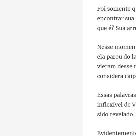
ncontrar sua 
q
o l
vieram desse
inflexível de 