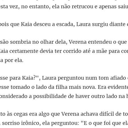
esta vez, no
desceu a escada, Laura
o que
aia certamente devia ter corrid
esse tomado o lado da filha mais nova. Era evident
va difícil de t
sorriso irôni