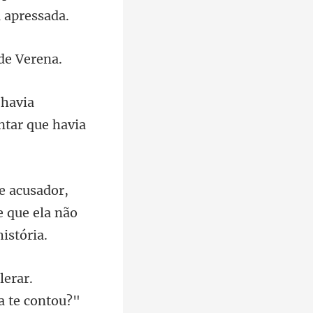
 havia
e que ela nã
olerar.