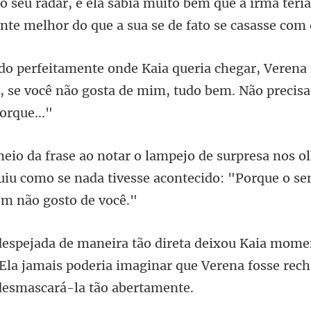
o seu r
erena
, se você não gosta de m
ol
uiu como se nada tivesse acontec
 Ela jamais poderia imaginar que Verena