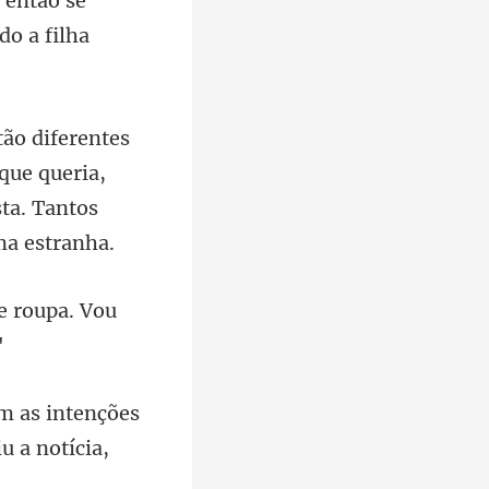
 então se
que queria,
de roupa. Vou
m as intenções