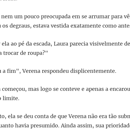
arrumar para vê
 os d
Laura parecia visivelmente d
m", Verena responde
go se conteve e apenas a encaro
uanto havia presumido. Ainda assim, sua priori