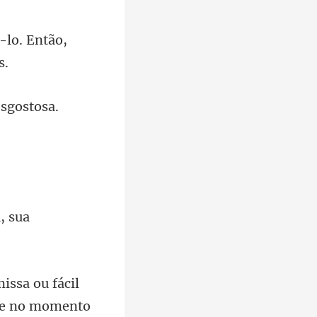
-lo. Então,
esgosto
u fácil