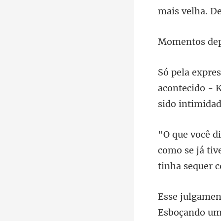
mais velha. D
acontecido - K
omo se já tiv
Esboçando um 