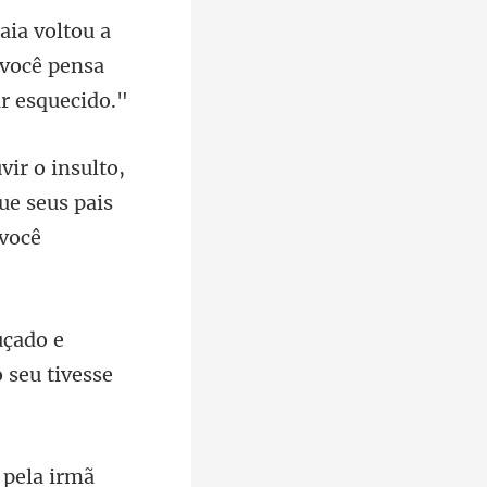
 você pensa
ue seus pais
uçado e
 pela irmã