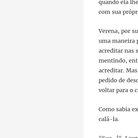
quando ela lh
mentindo, entã
acreditar. Ma