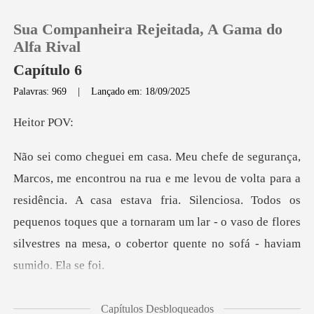
Sua Companheira Rejeitada, A Gama do
Alfa Rival
Capítulo 6
Palavras: 969
|
Lançado em: 18/09/2025
0
tor
Loja
olta para a
Histórico
residência. A casa estava fria. Silenciosa. Todos os
pequenos toques que a tornaram u
Sair
Baixar App
Marcos em voz
Capítulos Desbloqueados