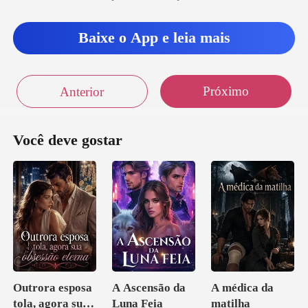
Baixe o App e leia mais
Próximo
Anterior
Você deve gostar
Outrora esposa
A Ascensão da
A médica da
tola, agora sua
Luna Feia
matilha