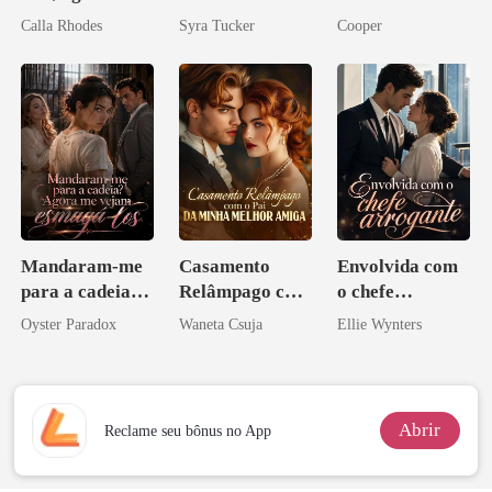
obsessão eterna
Calla Rhodes
Syra Tucker
Cooper
Mandaram-me
Casamento
Envolvida com
para a cadeia?
Relâmpago com
o chefe
Agora me
o Pai da Minha
arrogante
Oyster Paradox
Waneta Csuja
Ellie Wynters
vejam esmagá-
Melhor Amiga
los
Abrir
Reclame seu bônus no App